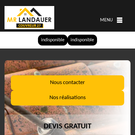
MENU
indisponible
indisponible
Nous contacter
Nos réalisations
DEVIS GRATUIT