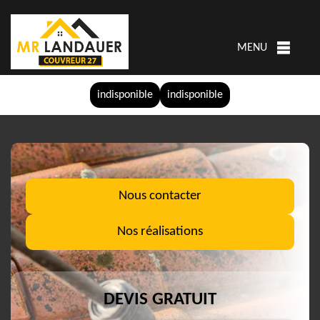
MENU
indisponible
indisponible
Nous contacter
Nos réalisations
DEVIS GRATUIT