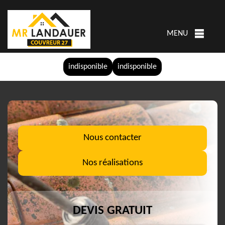
MENU
indisponible
indisponible
Nous contacter
Nos réalisations
DEVIS GRATUIT