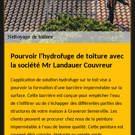
Pourvoir l’hydrofuge de toiture avec
la société Mr Landauer Couvreur
L’application de solution hydrofuge sur le toit vise à
pourvoir la formation d'une barrière imperméable sur la
surface. Cette barrière est conçue pour empêcher l'eau
de s’infiltrer ou de s'échapper des différentes parties des
structures de votre maison à Graveron Semerville. Les
clients peuvent se procurer chez nous de la peinture
imperméable à l'eau de bonne qualité. Cette peinture est