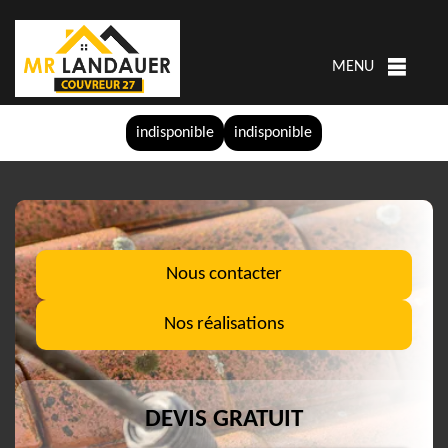
MENU
indisponible
indisponible
Nous contacter
Nos réalisations
DEVIS GRATUIT