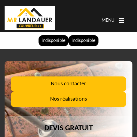
MENU
indisponible
indisponible
Nous contacter
Nos réalisations
DEVIS GRATUIT