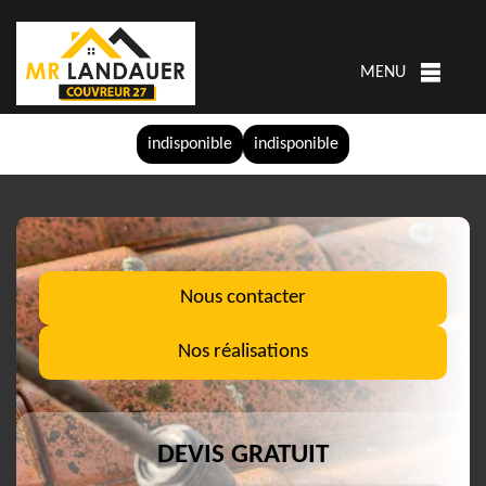
MENU
indisponible
indisponible
Nous contacter
Nos réalisations
DEVIS GRATUIT