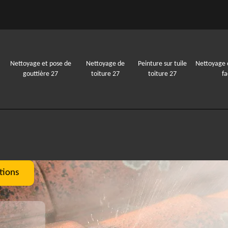
Nettoyage et pose de
Nettoyage de
Peinture sur tuile
Nettoyage 
gouttière 27
toiture 27
toiture 27
f
tions