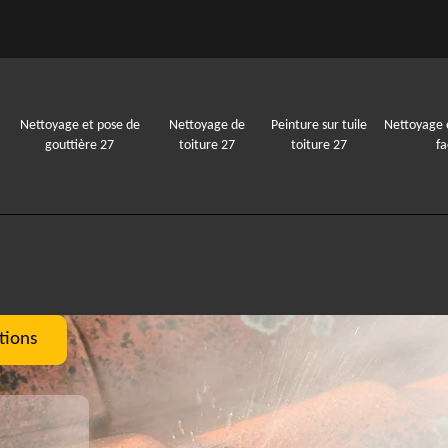
Nettoyage et pose de
Nettoyage de
Peinture sur tuile
Nettoyage 
gouttière 27
toiture 27
toiture 27
f
tions