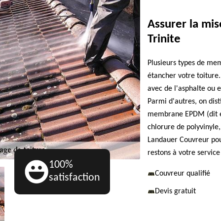
Assurer la mis
Trinite
Plusieurs types de me
étancher votre toiture
avec de l'asphalte ou e
Parmi d'autres, on dis
membrane EPDM (dit ét
chlorure de polyvinyle,
Landauer Couvreur pour
restons à votre service
100%
Couvreur qualifié
satisfaction
Devis gratuit