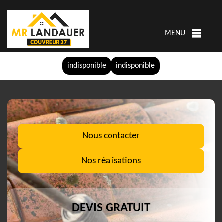
MENU
indisponible
indisponible
Nous contacter
Nos réalisations
DEVIS GRATUIT