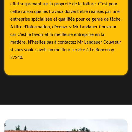
effet surprenant sur la propreté de la toiture. C’est pour
cette raison que les travaux doivent être réalisés par une
entreprise spécialisée et qualifiée pour ce genre de tâche.
A titre d’information, découvrez Mr Landauer Couvreur
car c’est le favori et la meilleure entreprise en la
matière. N’hésitez pas à contactez Mr Landauer Couvreur
si vous voulez avoir un meilleur service à Le Roncenay
27240.