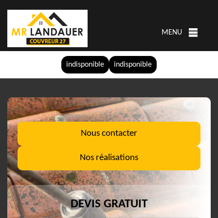
MENU
indisponible
indisponible
Nous contacter
Nos réalisations
DEVIS GRATUIT