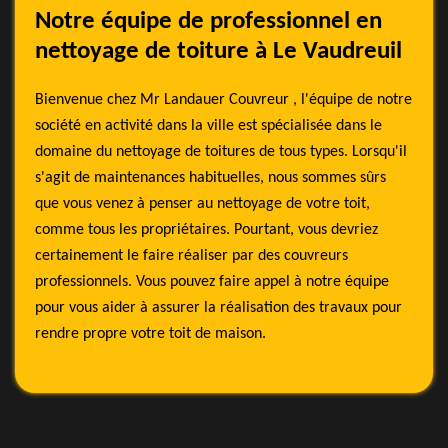
Notre équipe de professionnel en
nettoyage de toiture à Le Vaudreuil
Bienvenue chez Mr Landauer Couvreur , l'équipe de notre
société en activité dans la ville est spécialisée dans le
domaine du nettoyage de toitures de tous types. Lorsqu'il
s'agit de maintenances habituelles, nous sommes sûrs
que vous venez à penser au nettoyage de votre toit,
comme tous les propriétaires. Pourtant, vous devriez
certainement le faire réaliser par des couvreurs
professionnels. Vous pouvez faire appel à notre équipe
pour vous aider à assurer la réalisation des travaux pour
rendre propre votre toit de maison.