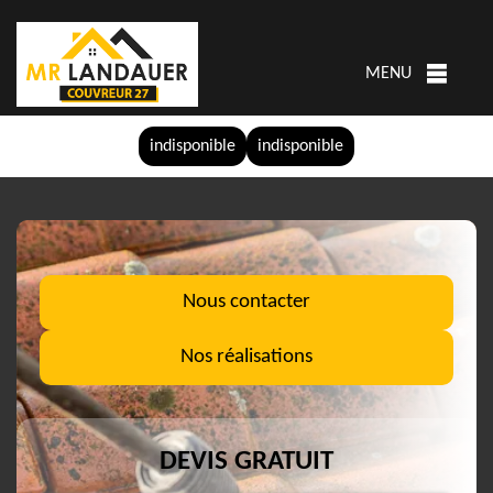
MENU
indisponible
indisponible
Nous contacter
Nos réalisations
DEVIS GRATUIT