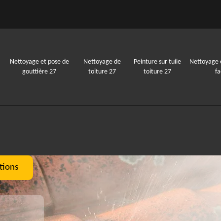
Nettoyage et pose de
Nettoyage de
Peinture sur tuile
Nettoyage 
gouttière 27
toiture 27
toiture 27
f
tions