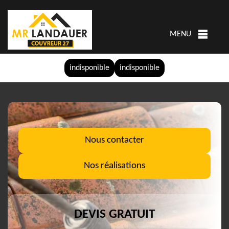
MENU
indisponible
indisponible
Nous contacter
Nos réalisations
DEVIS GRATUIT