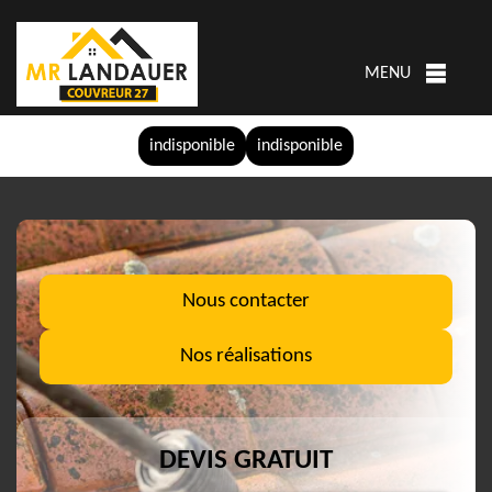
MENU
indisponible
indisponible
Nous contacter
Nos réalisations
DEVIS GRATUIT