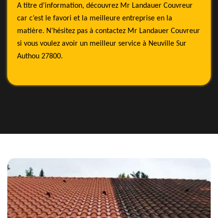
A titre d’information, découvrez Mr Landauer Couvreur
car c’est le favori et la meilleure entreprise en la
matière. N’hésitez pas à contactez Mr Landauer Couvreur
si vous voulez avoir un meilleur service à Neuville Sur
Authou 27800.