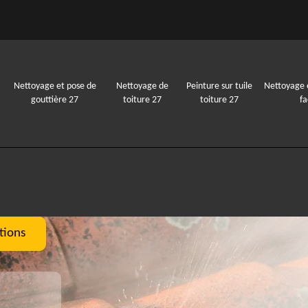
Nettoyage et pose de
Nettoyage de
Peinture sur tuile
Nettoyage 
gouttière 27
toiture 27
toiture 27
f
tions