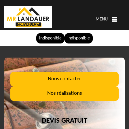
MENU
indisponible
indisponible
Nous contacter
Nos réalisations
DEVIS GRATUIT