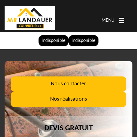
MENU
indisponible
indisponible
Nous contacter
Nos réalisations
DEVIS GRATUIT