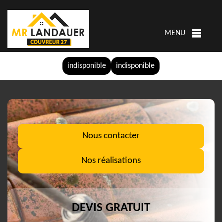
MENU
indisponible
indisponible
Nous contacter
Nos réalisations
DEVIS GRATUIT