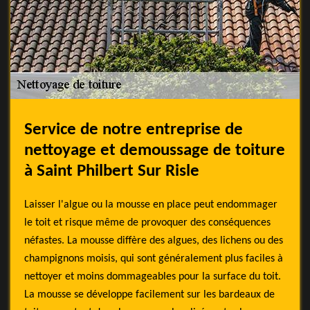
Service de notre entreprise de
nettoyage et demoussage de toiture
à Saint Philbert Sur Risle
Laisser l'algue ou la mousse en place peut endommager
le toit et risque même de provoquer des conséquences
néfastes. La mousse diffère des algues, des lichens ou des
champignons moisis, qui sont généralement plus faciles à
nettoyer et moins dommageables pour la surface du toit.
La mousse se développe facilement sur les bardeaux de