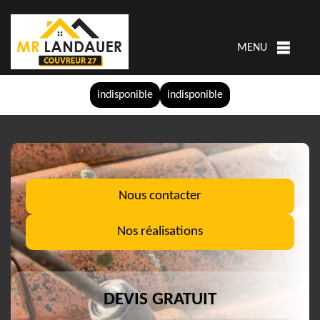
MENU
indisponible
indisponible
Nous contacter
Nos réalisations
DEVIS GRATUIT