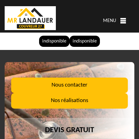
MENU
indisponible
indisponible
Nous contacter
Nos réalisations
DEVIS GRATUIT