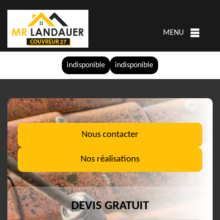
MENU
indisponible
indisponible
Nous contacter
Nos réalisations
DEVIS GRATUIT