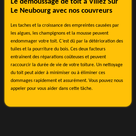
Le démoussage de toit à Villez Sur
Le Neubourg avec nos couvreurs
Les taches et la croissance des empreintes causées par
les algues, les champignons et la mousse peuvent
endommager votre toit. C’est dû par la détérioration des
tuiles et la pourriture du bois. Ces deux facteurs
entraînent des réparations coûteuses et peuvent
raccourcir la durée de vie de votre toiture. Un nettoyage
du toit peut aider à minimiser ou à éliminer ces
dommages rapidement et assurément. Vous pouvez nous
appeler pour vous aider dans cette tâche.