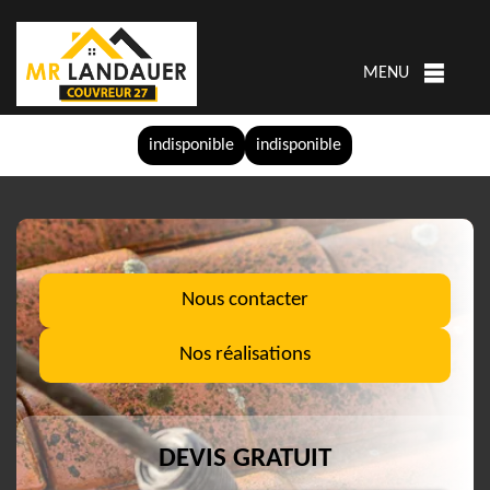
MENU
indisponible
indisponible
Nous contacter
Nos réalisations
DEVIS GRATUIT