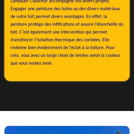
Landauer Couvreur accompagne vos divers projets.
Engager une peinture des tuiles ou des divers matériaux
de votre toit permet divers avantages. En effet, la
peinture protège des infiltrations et assure l’étanchéité du
toit. C’est également une intervention qui permet
d’améliorer l’isolation thermique des combles. Elle
redonne bien évidemment de l’éclat à la toiture. Pour
cela, vous avez un large choix de teintes selon la couleur
que vous voulez avoir.