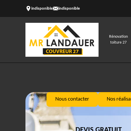
indisponible
indisponible
Rénovation
toiture 27
Nous contacter
Nos réalisa
DEVIS GRATUIT