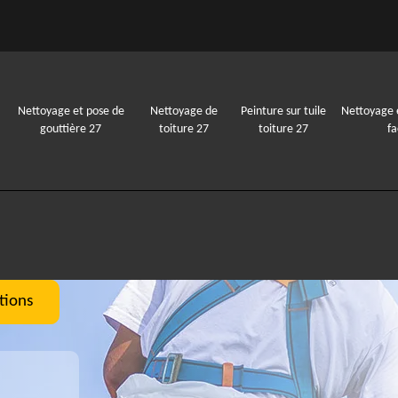
Nettoyage et pose de
Nettoyage de
Peinture sur tuile
Nettoyage 
gouttière 27
toiture 27
toiture 27
f
tions