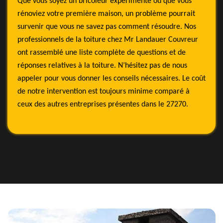
Que vous soyez un bricoleur expérimenté ou que vous
rénoviez votre première maison, un problème pourrait
survenir que vous ne savez pas comment résoudre. Nos
professionnels de la toiture chez Mr Landauer Couvreur
ont rassemblé une liste complète de questions et de
réponses relatives à la toiture. N’hésitez pas de nous
appeler pour vous donner les conseils nécessaires. Le coût
de notre intervention est toujours minime comparé à
ceux des autres entreprises présentes dans le 27270.