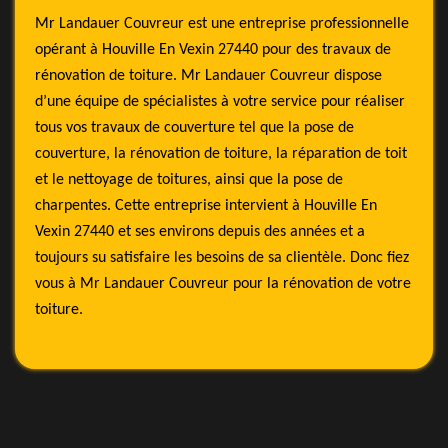
Mr Landauer Couvreur est une entreprise professionnelle
opérant à Houville En Vexin 27440 pour des travaux de
rénovation de toiture. Mr Landauer Couvreur dispose
d’une équipe de spécialistes à votre service pour réaliser
tous vos travaux de couverture tel que la pose de
couverture, la rénovation de toiture, la réparation de toit
et le nettoyage de toitures, ainsi que la pose de
charpentes. Cette entreprise intervient à Houville En
Vexin 27440 et ses environs depuis des années et a
toujours su satisfaire les besoins de sa clientèle. Donc fiez
vous à Mr Landauer Couvreur pour la rénovation de votre
toiture.