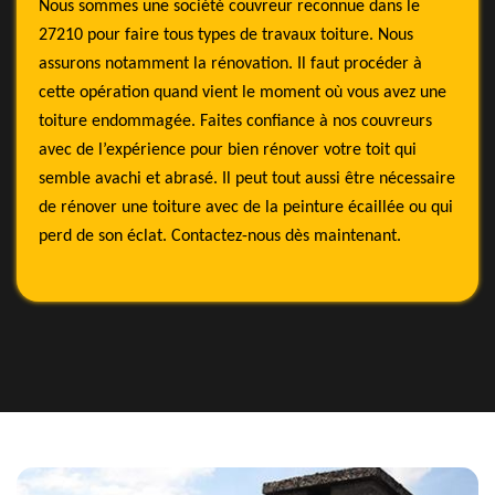
Nous sommes une société couvreur reconnue dans le
27210 pour faire tous types de travaux toiture. Nous
assurons notamment la rénovation. Il faut procéder à
cette opération quand vient le moment où vous avez une
toiture endommagée. Faites confiance à nos couvreurs
avec de l’expérience pour bien rénover votre toit qui
semble avachi et abrasé. Il peut tout aussi être nécessaire
de rénover une toiture avec de la peinture écaillée ou qui
perd de son éclat. Contactez-nous dès maintenant.