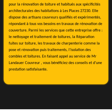
pour la rénovation de toiture et habitués aux spécificités
architecturales des habitations à Les Places 27230. Elle
dispose des artisans couvreurs qualifiés et expérimentés,
répondant à tous vos besoins en travaux de rénovation de
couverture. Parmi les services que cette entreprise offre :
le nettoyage et traitement de toitures, la Réparation
fuites sur toiture, les travaux de charpenterie comme la
pose et rénovation puis traitements, l’isolation des
combles et toitures. En faisant appel au service de Mr
Landauer Couvreur , vous bénéficiez des conseils et d’une
prestation satisfaisante.