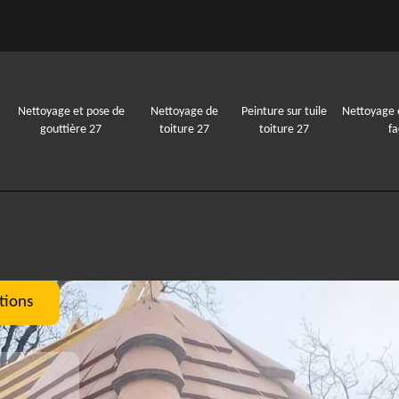
Nettoyage et pose de
Nettoyage de
Peinture sur tuile
Nettoyage 
gouttière 27
toiture 27
toiture 27
f
tions