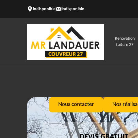
indisponible
indisponible
Rénovation
toiture 27
Nous contacter
Nos réalisa
DEVIS GRATUIT