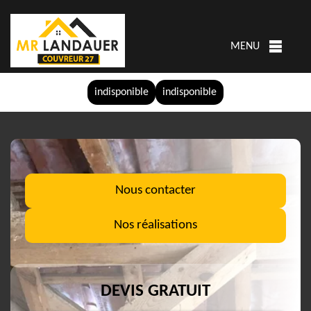
MENU
indisponible
indisponible
Nous contacter
Nos réalisations
DEVIS GRATUIT