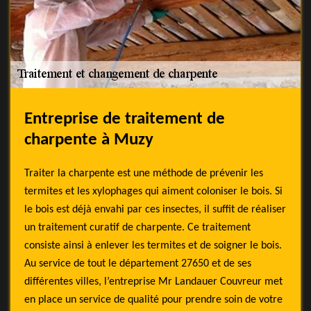
Entreprise de traitement de
charpente à Muzy
Traiter la charpente est une méthode de prévenir les
termites et les xylophages qui aiment coloniser le bois. Si
le bois est déjà envahi par ces insectes, il suffit de réaliser
un traitement curatif de charpente. Ce traitement
consiste ainsi à enlever les termites et de soigner le bois.
Au service de tout le département 27650 et de ses
différentes villes, l’entreprise Mr Landauer Couvreur met
en place un service de qualité pour prendre soin de votre