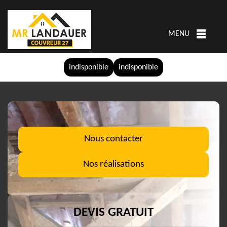
MENU
indisponible
indisponible
Nous contacter
Nos réalisations
DEVIS GRATUIT