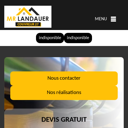
MENU
indisponible
indisponible
Nous contacter
Nos réalisations
DEVIS GRATUIT