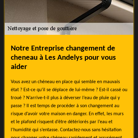
Notre Entreprise changement de
cheneau à Les Andelys pour vous
aider
Vous avez un chéneau en place qui semble en mauvais
état ? Est-ce qu’il se déplace de lui-même ? Est-il cassé ou
troué ? N’arrive-t-il plus à déverser l’eau de pluie qui y
passe ? Il est temps de procéder à son changement au
risque d’avoir votre maison en danger. En effet, les murs
et le plafond risquent d’être détériorés par l’eau et
l’humidité qui s’entasse. Contactez-nous sans hésitation