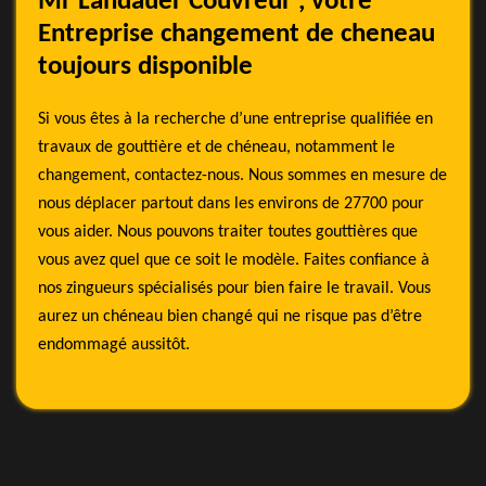
Mr Landauer Couvreur , votre
Entreprise changement de cheneau
toujours disponible
Si vous êtes à la recherche d’une entreprise qualifiée en
travaux de gouttière et de chéneau, notamment le
changement, contactez-nous. Nous sommes en mesure de
nous déplacer partout dans les environs de 27700 pour
vous aider. Nous pouvons traiter toutes gouttières que
vous avez quel que ce soit le modèle. Faites confiance à
nos zingueurs spécialisés pour bien faire le travail. Vous
aurez un chéneau bien changé qui ne risque pas d’être
endommagé aussitôt.