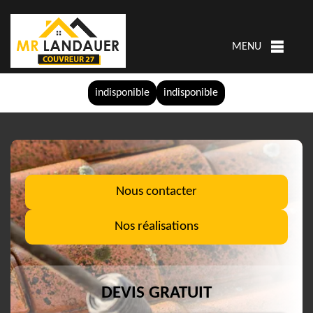
MENU
indisponible
indisponible
Nous contacter
Nos réalisations
DEVIS GRATUIT