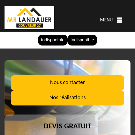
MENU
indisponible
indisponible
Nous contacter
Nos réalisations
DEVIS GRATUIT