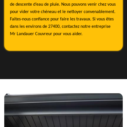
de descente d’eau de pluie. Nous pouvons venir chez vous
pour vider votre chéneau et le nettoyer convenablement.
Faites-nous confiance pour faire les travaux. Si vous êtes
dans les environs de 27400, contactez notre entreprise
Mr Landauer Couvreur pour vous aider.