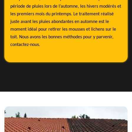
période de pluies lors de l’automne, les hivers modérés et
les premiers mois du printemps. Le traitement réalisé
juste avant les pluies abondantes en automne est le
moment idéal pour retirer les mousses et lichens sur le
toit. Nous avons les bonnes méthodes pour y parvenir,
contactez-nous.