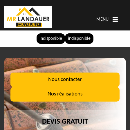
MENU
indisponible
indisponible
Nous contacter
Nos réalisations
DEVIS GRATUIT