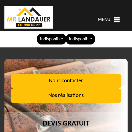
MENU
indisponible
indisponible
Nous contacter
Nos réalisations
DEVIS GRATUIT