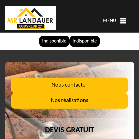
MENU
indisponible
indisponible
Nous contacter
Nos réalisations
DEVIS GRATUIT